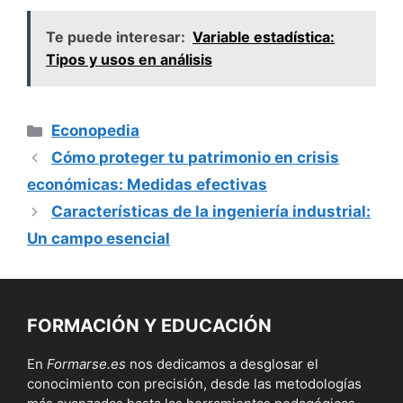
Te puede interesar:
Variable estadística:
Tipos y usos en análisis
Categorías
Econopedia
Cómo proteger tu patrimonio en crisis
económicas: Medidas efectivas
Características de la ingeniería industrial:
Un campo esencial
FORMACIÓN Y EDUCACIÓN
En
Formarse.es
nos dedicamos a desglosar el
conocimiento con precisión, desde las metodologías