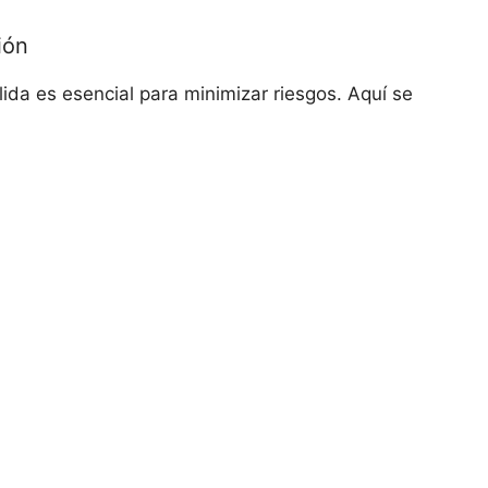
ión
ida es⁣ esencial⁤ para‌ minimizar riesgos. ​Aquí se
: