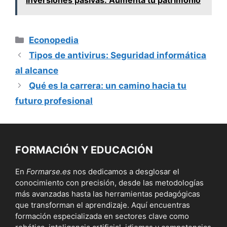
Categorías
Econopedia
Tipos de antivirus: Seguridad informática
al alcance
Qué es la carrera: un camino hacia tu
futuro profesional
FORMACIÓN Y EDUCACIÓN
En
Formarse.es
nos dedicamos a desglosar el
conocimiento con precisión, desde las metodologías
más avanzadas hasta las herramientas pedagógicas
que transforman el aprendizaje. Aquí encuentras
formación especializada en sectores clave como