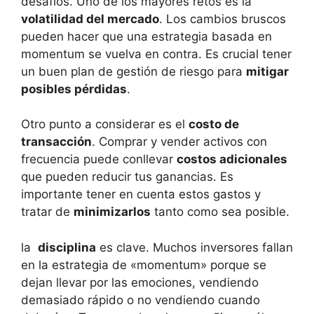
desafíos. Uno de los mayores ‍retos es la
volatilidad del ⁤mercado
. Los cambios⁢ bruscos
pueden ‌hacer que una estrategia basada ​en
⁢momentum se vuelva en contra. Es⁤ crucial tener
un buen plan ‌de⁤ gestión de⁢ riesgo‌ para
mitigar
posibles pérdidas
.
Otro⁢ punto ⁢a ⁢considerar es el
costo ⁤de
transacción
. Comprar y ‍vender activos con‌
frecuencia puede‌ conllevar
costos adicionales
que pueden reducir tus ganancias. ​Es
importante tener en cuenta estos gastos y
tratar de​
minimizarlos
tanto como ‌sea posible.
la ​
disciplina
es ‌clave. Muchos ⁤inversores fallan​
en la ⁣estrategia ⁢de​ «momentum» porque se
dejan llevar⁤ por las ⁢emociones,‍ vendiendo
demasiado rápido ⁢o ⁢no ‌vendiendo cuando