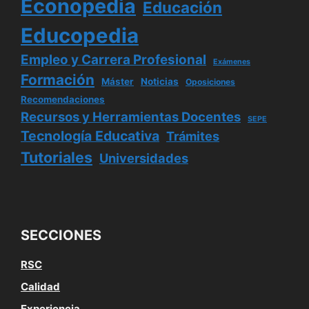
Econopedia
Educación
Educopedia
Empleo y Carrera Profesional
Exámenes
Formación
Máster
Noticias
Oposiciones
Recomendaciones
Recursos y Herramientas Docentes
SEPE
Tecnología Educativa
Trámites
Tutoriales
Universidades
SECCIONES
RSC
Calidad
Experiencia