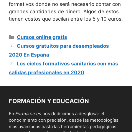
formativos donde no será necesario contar con
grandes cantidades de dinero. Algos de estos
tienen costos que oscilan entre los 5 y 10 euros.
Categorías
Cursos online gratis
Cursos gratuitos para desempleados
2020 En España
Los ciclos formativos sanitarios con más
salidas profesionales en 2020
FORMACIÓN Y EDUCACIÓN
En
Formarse.es
nos dedicamos a desglosar el
conocimiento con precisión, desde las metodologías
más avanzadas hasta las herramientas pedagógicas