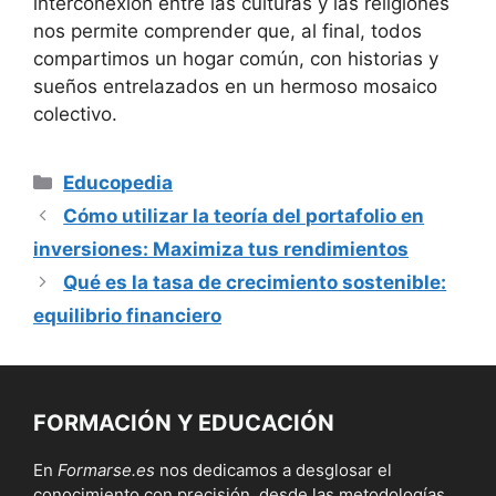
interconexión entre las culturas y las religiones
nos permite comprender que, al final, todos
compartimos un hogar común, con historias y
sueños entrelazados en un hermoso mosaico
colectivo.
Categorías
Educopedia
Cómo utilizar la teoría del portafolio en
inversiones: Maximiza tus rendimientos
Qué es la tasa de crecimiento sostenible:
equilibrio financiero
FORMACIÓN Y EDUCACIÓN
En
Formarse.es
nos dedicamos a desglosar el
conocimiento con precisión, desde las metodologías