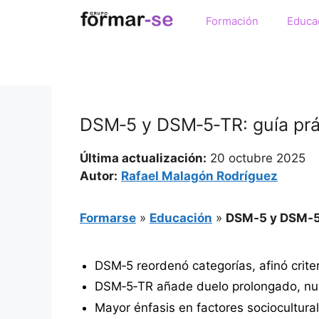
Saltar
Formación
Educa
al
contenido
DSM‑5 y DSM‑5‑TR: guía prác
Última actualización:
20 octubre 2025
Autor:
Rafael Malagón Rodríguez
Formarse
»
Educación
»
DSM‑5 y DSM‑5‑
DSM‑5 reordenó categorías, afinó criteri
DSM‑5‑TR añade duelo prolongado, nuev
Mayor énfasis en factores sociocultura