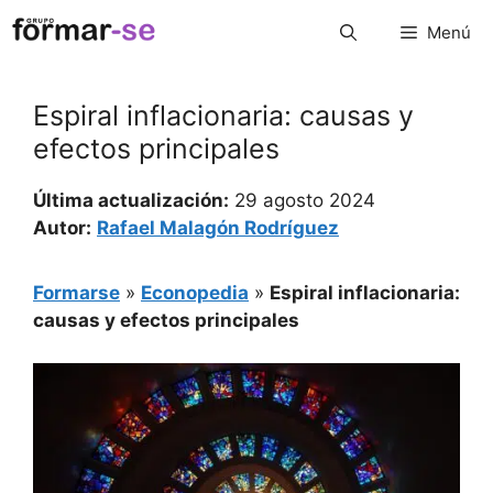
Saltar
Menú
al
contenido
Espiral inflacionaria: causas y
efectos principales
Última actualización:
29 agosto 2024
Autor:
Rafael Malagón Rodríguez
Formarse
»
Econopedia
»
Espiral inflacionaria:
causas y efectos principales