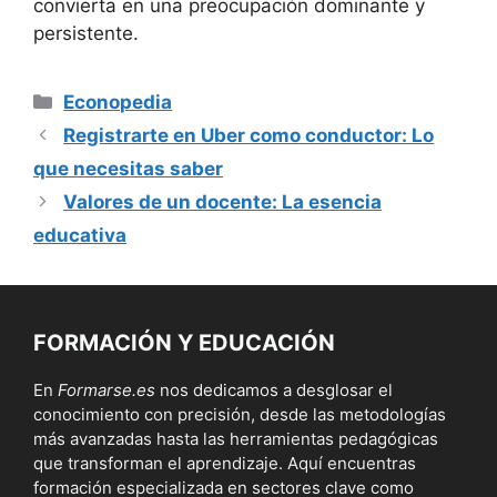
convierta en una preocupación dominante y
persistente.
Categorías
Econopedia
Registrarte en Uber como conductor: Lo
que necesitas saber
Valores de un docente: La esencia
educativa
FORMACIÓN Y EDUCACIÓN
En
Formarse.es
nos dedicamos a desglosar el
conocimiento con precisión, desde las metodologías
más avanzadas hasta las herramientas pedagógicas
que transforman el aprendizaje. Aquí encuentras
formación especializada en sectores clave como