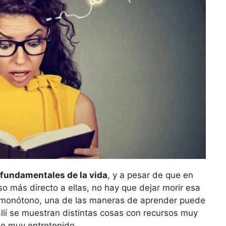
 fundamentales de la vida
, y a pesar de que en
o más directo a ellas, no hay que dejar morir esa
lo monótono, una de las maneras de aprender puede
allí se muestran distintas cosas con recursos muy
go muy entretenido.