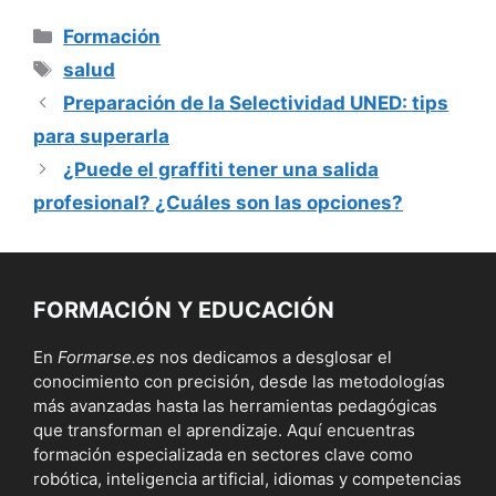
Categorías
Formación
Etiquetas
salud
Preparación de la Selectividad UNED: tips
para superarla
¿Puede el graffiti tener una salida
profesional? ¿Cuáles son las opciones?
FORMACIÓN Y EDUCACIÓN
En
Formarse.es
nos dedicamos a desglosar el
conocimiento con precisión, desde las metodologías
más avanzadas hasta las herramientas pedagógicas
que transforman el aprendizaje. Aquí encuentras
formación especializada en sectores clave como
robótica, inteligencia artificial, idiomas y competencias