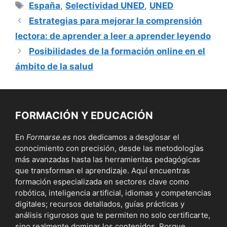
Etiquetas
España
,
Selectividad UNED
,
UNED
Estrategias para mejorar la comprensión
lectora: de aprender a leer a aprender leyendo
Posibilidades de la formación online en el
ámbito de la salud
FORMACIÓN Y EDUCACIÓN
En
Formarse.es
nos dedicamos a desglosar el
conocimiento con precisión, desde las metodologías
más avanzadas hasta las herramientas pedagógicas
que transforman el aprendizaje. Aquí encuentras
formación especializada en sectores clave como
robótica, inteligencia artificial, idiomas y competencias
digitales; recursos detallados, guías prácticas y
análisis rigurosos que te permiten no solo certificarte,
sino realmente dominar los contenidos. Porque