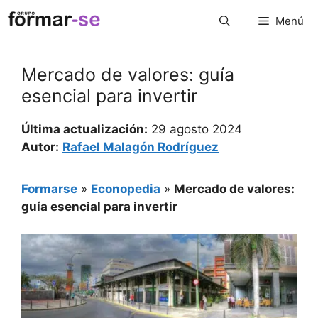
Saltar
Menú
al
contenido
Merca­do de valores: guía
esencial para invertir
Última actualización:
29 agosto 2024
Autor:
Rafael Malagón Rodríguez
Formarse
»
Econopedia
»
Merca­do de valores:
guía esencial para invertir