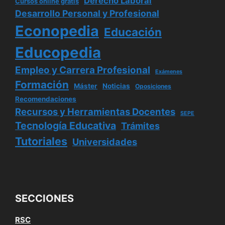
Derecho Laboral
Cursos online gratis
Desarrollo Personal y Profesional
Econopedia
Educación
Educopedia
Empleo y Carrera Profesional
Exámenes
Formación
Máster
Noticias
Oposiciones
Recomendaciones
Recursos y Herramientas Docentes
SEPE
Tecnología Educativa
Trámites
Tutoriales
Universidades
SECCIONES
RSC