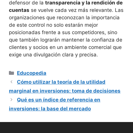
defensor de la
transparencia y la rendición de
cuentas
se vuelve cada vez más relevante. Las
organizaciones que reconozcan la importancia
de este control no solo estarán mejor
posicionadas frente a sus competidores, sino
que también lograrán mantener la confianza de
clientes y socios en un ambiente comercial que
exige una divulgación clara y precisa.
Categorías
Educopedia
Cómo utilizar la teoría de la utilidad
marginal en inversiones: toma de decisiones
Qué es un índice de referencia en
inversiones: la base del mercado