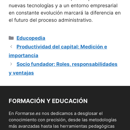
nuevas tecnologías y a un entorno empresarial
en constante evolución marcará la diferencia en
el futuro del proceso administrativo.
Categorías
Educopedia
Productividad del capital: Medición e
importancia
Socio fundador: Roles, responsabilidades
y ventajas
FORMACIÓN Y EDUCACIÓN
En
Formarse.es
nos dedicamos a desglosar el
conocimiento con precisión, desde las metodologías
más avanzadas hasta las herramientas pedagógicas