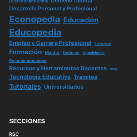
Derecho Laboral
Cursos online gratis
Desarrollo Personal y Profesional
Econopedia
Educación
Educopedia
Empleo y Carrera Profesional
Exámenes
Formación
Máster
Noticias
Oposiciones
Recomendaciones
Recursos y Herramientas Docentes
SEPE
Tecnología Educativa
Trámites
Tutoriales
Universidades
SECCIONES
RSC