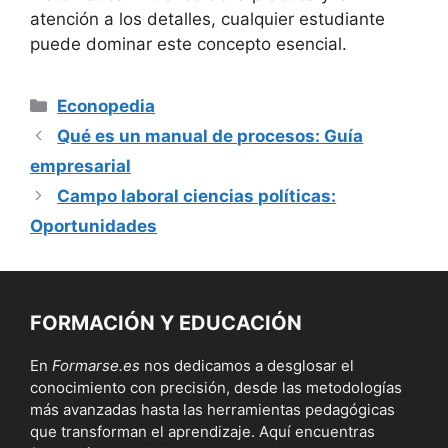
atención a los detalles, cualquier estudiante
⁣puede dominar este ‌concepto esencial.
Categorías
Econopedia
Qué es un manual de procesos: Guía
empresarial
Campo laboral ciencias políticas:
Oportunidades
FORMACIÓN Y EDUCACIÓN
En
Formarse.es
nos dedicamos a desglosar el
conocimiento con precisión, desde las metodologías
más avanzadas hasta las herramientas pedagógicas
que transforman el aprendizaje. Aquí encuentras