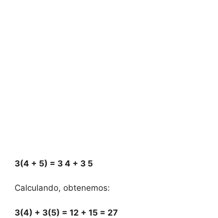
3(4 + 5) ​=⁣ 3
⁢4 + 3
⁣5
Calculando, obtenemos:
3(4) + 3(5) = 12 + 15 = 27