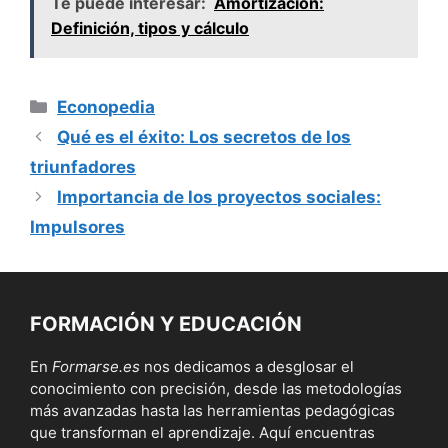
Te puede interesar:
Amortización:
Definición, tipos y cálculo
Categorías
Econopedia
Qué es el éxito: Los secretos de los
triunfadores
Importancia de los proyectos sociales:
Impulsores
FORMACIÓN Y EDUCACIÓN
En
Formarse.es
nos dedicamos a desglosar el
conocimiento con precisión, desde las metodologías
más avanzadas hasta las herramientas pedagógicas
que transforman el aprendizaje. Aquí encuentras