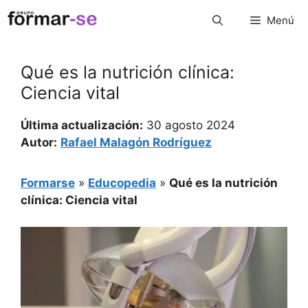
Saltar
Menú
al
contenido
Qué es la nutrición clínica:
Ciencia vital
Última actualización:
30 agosto 2024
Autor:
Rafael Malagón Rodríguez
Formarse
»
Educopedia
»
Qué es la nutrición
clínica: Ciencia vital