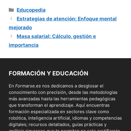
Categorías
Educopedia
Estrategias de atención: Enfoque mental
mejorado
Masa salarial: Cálculo, gestión e
importancia
FORMACIÓN Y EDUCACIÓN
En
Formarse.es
nos dedicamos a desglosar el
conocimiento con precisión, desde las metodologías
más avanzadas hasta las herramientas pedagógicas
que transforman el aprendizaje. Aquí encuentras
formación especializada en sectores clave como
robótica, inteligencia artificial, idiomas y competencias
digitales; recursos detallados, guías prácticas y
análisis rigurosos que te permiten no solo certificarte,