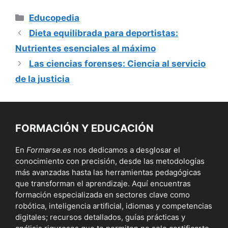
Categorías
Educopedia
Dieta equilibrada para deportistas:
Nutrientes esenciales al máximo
Las ciencias forenses: Ciencia al servicio
de la justicia
FORMACIÓN Y EDUCACIÓN
En
Formarse.es
nos dedicamos a desglosar el
conocimiento con precisión, desde las metodologías
más avanzadas hasta las herramientas pedagógicas
que transforman el aprendizaje. Aquí encuentras
formación especializada en sectores clave como
robótica, inteligencia artificial, idiomas y competencias
digitales; recursos detallados, guías prácticas y