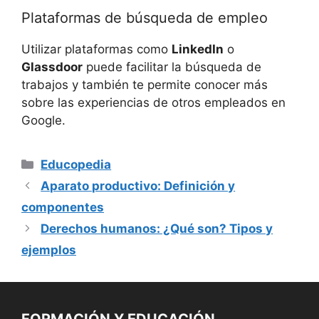
Plataformas de búsqueda de empleo
Utilizar plataformas como
LinkedIn
o
Glassdoor
puede facilitar la búsqueda de
trabajos y también te permite conocer más
sobre las experiencias de otros empleados en
Google.
Categorías
Educopedia
Aparato productivo: Definición y
componentes
Derechos humanos: ¿Qué son? Tipos y
ejemplos
FORMACIÓN Y EDUCACIÓN