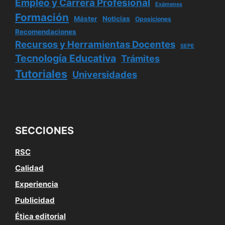
Empleo y Carrera Profesional
Exámenes
Formación
Máster
Noticias
Oposiciones
Recomendaciones
Recursos y Herramientas Docentes
SEPE
Tecnología Educativa
Trámites
Tutoriales
Universidades
SECCIONES
RSC
Calidad
Experiencia
Publicidad
Ética editorial