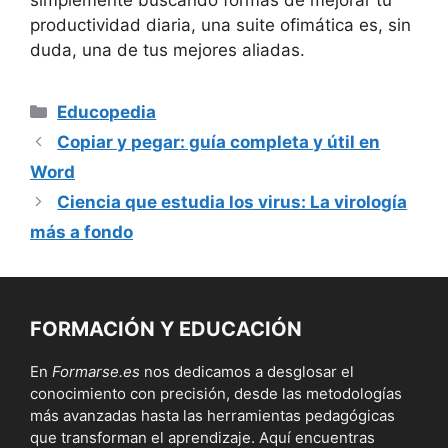
productividad diaria, una suite ofimática es, sin
duda, una de tus mejores aliadas.
Categorías
Educopedia
Copiar y pegar: guía completa y útil en
Word
Ciencia que estudia los virus: La virología
más a fondo
FORMACIÓN Y EDUCACIÓN
En
Formarse.es
nos dedicamos a desglosar el
conocimiento con precisión, desde las metodologías
más avanzadas hasta las herramientas pedagógicas
que transforman el aprendizaje. Aquí encuentras