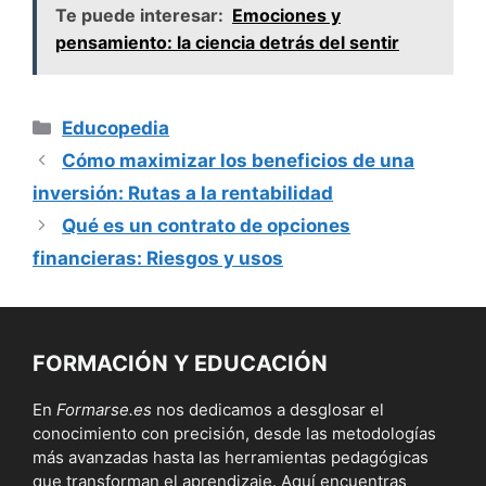
Te puede interesar:
Emociones y
pensamiento: la ciencia detrás del sentir
Categorías
Educopedia
Cómo maximizar los beneficios de una
inversión: Rutas a la rentabilidad
Qué es un contrato de opciones
financieras: Riesgos y usos
FORMACIÓN Y EDUCACIÓN
En
Formarse.es
nos dedicamos a desglosar el
conocimiento con precisión, desde las metodologías
más avanzadas hasta las herramientas pedagógicas
que transforman el aprendizaje. Aquí encuentras