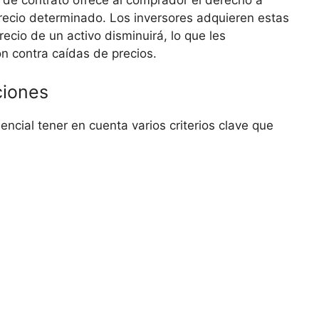
 de contrato ofrece al​ comprador el ‍derecho a
recio determinado. Los ‍inversores‌ adquieren estas
ecio de un‌ activo disminuirá, lo⁢ que les
ón contra caídas de precios.
ciones
encial tener ⁢en cuenta varios criterios clave que