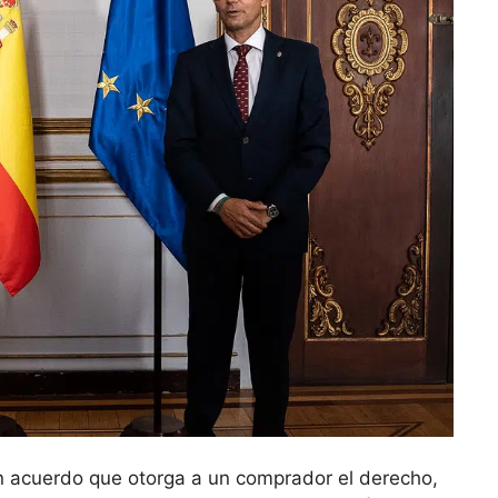
n acuerdo⁤ que otorga‌ a‌ un comprador el derecho,