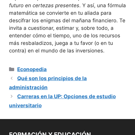
futuro en certezas⁣ presentes
. Y así, una ‍fórmula
matemática se convierte en tu aliada para⁤
descifrar los enigmas del mañana ⁣financiero. Te
invita⁣ a ‌cuestionar,⁣ estimar y, sobre todo,​ a
‍entender cómo el‌ tiempo, uno⁢ de los recursos
⁢más resbaladizos, juega a tu ⁢favor (o en ‍tu
contra) en el mundo de las inversiones.
Categorías
Econopedia
Qué son los principios de la
administración
Carreras en la UP: Opciones de estudio
universitario
FORMACIÓN Y EDUCACIÓN