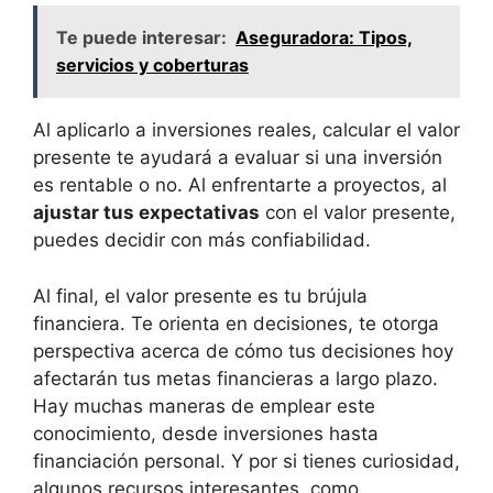
Te puede interesar:
Aseguradora: Tipos,
servicios y coberturas
Al aplicarlo a inversiones reales,⁣ calcular el valor
presente‍ te ayudará ​a ​evaluar si ‍una‌ inversión‌
es ‌rentable​ o no. Al enfrentarte ​a proyectos, al​
ajustar tus expectativas
con el ⁢valor ⁢presente,
puedes decidir con‍ más confiabilidad.
Al ⁤final, el ⁢valor presente⁣ es ⁤tu ⁤brújula
‍financiera. ​Te orienta en decisiones, te⁢ otorga
perspectiva acerca ⁣de cómo ⁣tus decisiones‌ hoy
afectarán tus metas⁣ financieras a largo ​plazo.
Hay ⁣muchas maneras de emplear ⁢este
⁤conocimiento, desde inversiones hasta
financiación personal. Y ⁢por si⁤ tienes ​curiosidad,
algunos recursos⁢ interesantes,⁤ como‌