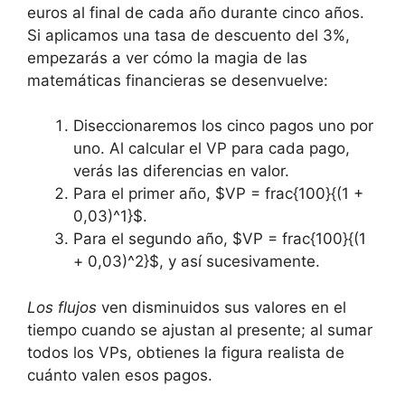
euros al final de cada‍ año durante ​cinco años.
Si aplicamos una tasa de descuento‍ del 3%,
‌empezarás a ver⁤ cómo la⁣ magia de las‍
matemáticas ⁣financieras se ⁣desenvuelve:
Diseccionaremos los cinco​ pagos uno ⁢por
uno.​ Al calcular el‍ VP para cada pago,
verás ⁤las diferencias en valor.
Para⁢ el ⁢primer año, $VP = frac{100}{(1 +
0,03)^1}$.
Para el segundo año,⁢ $VP = ‍frac{100}{(1
+ 0,03)^2}$, ⁤y así sucesivamente.
Los flujos
ven ‌disminuidos sus valores en⁤ el
⁤tiempo⁢ cuando se ajustan ‍al⁣ presente;‌ al sumar
todos los VPs, obtienes la figura realista de​
cuánto valen esos pagos.