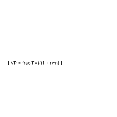
[ VP = frac{FV}{(1 + r)^n} ]