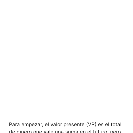
Para empezar, ⁤el valor⁣ presente ⁤(VP) es el total
de dinero que‍ vale‍ una⁤ suma​ en el‌ futuro, pero