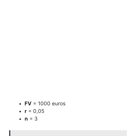
FV
⁢= 1000​ euros
r
= ⁢0,05
n
= 3