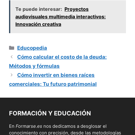
Te puede interesar:
Proyectos
audiovisuales multimedia interactivos:
Innovación creativa
Categorías
Educopedia
Cómo calcular el costo de la deuda:
Métodos y fórmulas
Cómo invertir en bienes raíces
comerciales: Tu futuro patrimonial
FORMACIÓN Y EDUCACIÓN
En
Formarse.es
nos dedicamos a desglosar el
conocimiento con precisión, desde las metodologías