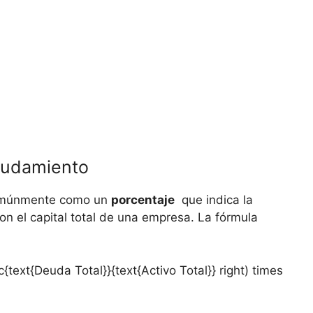
deudamiento
comúnmente ⁤como un
porcentaje
‍ que indica la
 con el capital total de una empresa. La fórmula
{text{Deuda Total}}{text{Activo Total}} right) times