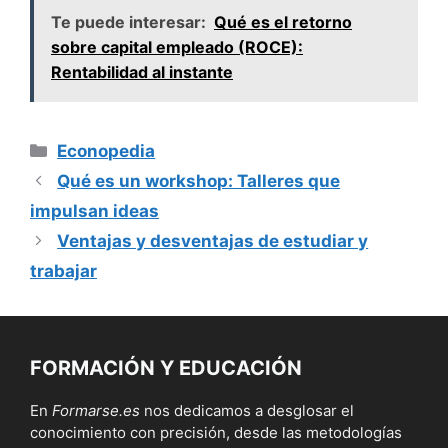
Te puede interesar:
Qué es el retorno
sobre capital empleado (ROCE):
Rentabilidad al instante
Categorías
Econopedia
Qué es un workshop: Talleres que
impulsan ideas
Ventajas y desventajas de estudiar y
trabajar
FORMACIÓN Y EDUCACIÓN
En
Formarse.es
nos dedicamos a desglosar el
conocimiento con precisión, desde las metodologías