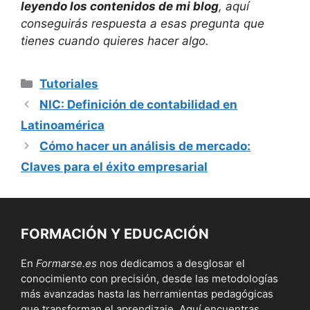
leyendo los contenidos de mi blog
, aquí
conseguirás respuesta a esas pregunta que
tienes cuando quieres hacer algo.
Categorías
Tutoriales
NIC: Definición de contabilidad en
Latinoamérica
Cómo hacer un análisis de mercado:
Claves para el éxito empresarial
FORMACIÓN Y EDUCACIÓN
En
Formarse.es
nos dedicamos a desglosar el
conocimiento con precisión, desde las metodologías
más avanzadas hasta las herramientas pedagógicas
que transforman el aprendizaje. Aquí encuentras