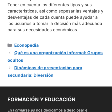
Tener en cuenta los diferentes tipos y sus
características, así como sopesar las ventajas y
desventajas de cada cuenta puede ayudar a
los usuarios a tomar la decisión más adecuada
para sus necesidades económicas.
Categorías
Econopedia
Qué es una organización informal: Grupos
ocultos
Dinámicas de presentación para
secundaria: Diversión
FORMACIÓN Y EDUCACIÓN
En
Formarse.es
nos dedicamos a desglosar el