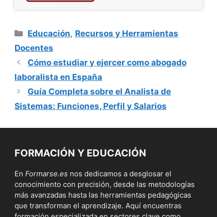
Categorías
Educación
,
Recursos y Herramientas
Docentes
Cómo estudiar y ejercer como abogado
laboralista en España
Guía Completa sobre el Analista de
Sistemas: Funciones, Perfil y Salarios
FORMACIÓN Y EDUCACIÓN
En
Formarse.es
nos dedicamos a desglosar el
conocimiento con precisión, desde las metodologías
más avanzadas hasta las herramientas pedagógicas
que transforman el aprendizaje. Aquí encuentras
formación especializada en sectores clave como