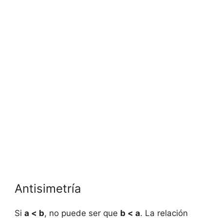
Antisimetría
Si
a < b
, no puede ser que
b < a
. La relación