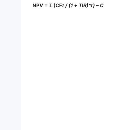
NPV = Σ (CF
t / (1 + TIR)^t) – C